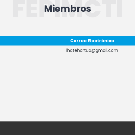
FEPIMCTI
Miembros
Correo Electrónico
lhatehortua@gmail.com